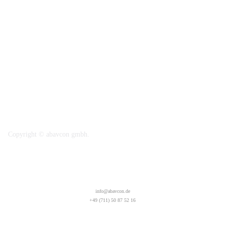
Copyright © abavcon gmbh.
info@abavcon.de
Impressum
Datenschutz
AGB
Bildquellen
info@abavcon.de
+49 (711) 50 87 52 16